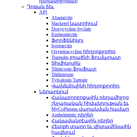
դեղամիջոցներ
Դոզան ձեւ
API
Abamectin
Slacketel նատրիում
Doxycycline hyclate
Eprinomectin
Ֆլորֆենիկոլ
Ivermectin
Oxytetracycline հիդրոքլորիդ
Tiamulin ջրածնի ֆումարատ
Տիլմիկոսին
Tilmicosin ֆոսֆատ
Tildipirosin
Tylvalosin Tartrate
Վալնեմուլինի հիդրոքլորիդ
Ներարկում
Հակաբորբոքային դեղամիջոց
շնչառական հիվանդության եւ
MyCoPlasma վարակման համար
Anthelmintic դեղեր
Հակամանրէային դեղեր
Հետքի տարր եւ վիտամինային
հավելում