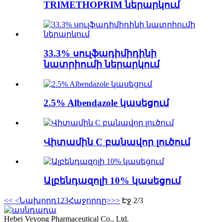
TRIMETHOPRIM ներարկում
33.3% սուլֆադիմիդինի
նատրիումի ներարկում
2.5% Albendazole կասեցում
Վիտամին C բանավոր լուծում
Ալբենդազոլի 10% կասեցում
<<
<Նախորդ
1
2
3
Հաջորդը>
>>
Էջ 2/3
Hebei Veyong Pharmaceutical Co., Ltd.