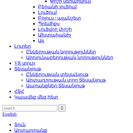
Փոշի ներարկում
Բերանի լուծում
Լուծում
Բոլուս / պլանշետ
Պրեմիքս
Լուծվող փոշի
Ախտահանիչ
Այլ
Լուրեր
Ընկերության նորություններ
Արդյունաբերության նորություններ
VR տուր
Տեսանյութ
Ընկերության տեսանյութ
Արտադրության տող Տեսանյութ
Ապրանքներ Տեսանյութ
ՀՏՀ
Կապվեք մեզ հետ
English
Տուն
Արտադրանք