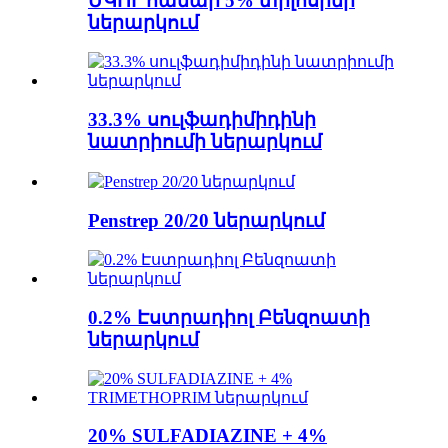
ՄԿՈՒ համար 5% տիլոսինի
ներարկում
33.3% սուլֆադիմիդինի
նատրիումի ներարկում
Penstrep 20/20 ներարկում
0.2% Էստրադիոլ Բենզոատի
ներարկում
20% SULFADIAZINE + 4%