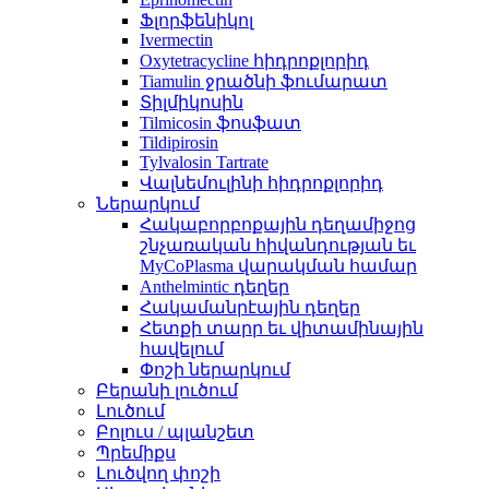
Ֆլորֆենիկոլ
Ivermectin
Oxytetracycline հիդրոքլորիդ
Tiamulin ջրածնի ֆումարատ
Տիլմիկոսին
Tilmicosin ֆոսֆատ
Tildipirosin
Tylvalosin Tartrate
Վալնեմուլինի հիդրոքլորիդ
Ներարկում
Հակաբորբոքային դեղամիջոց
շնչառական հիվանդության եւ
MyCoPlasma վարակման համար
Anthelmintic դեղեր
Հակամանրէային դեղեր
Հետքի տարր եւ վիտամինային
հավելում
Փոշի ներարկում
Բերանի լուծում
Լուծում
Բոլուս / պլանշետ
Պրեմիքս
Լուծվող փոշի