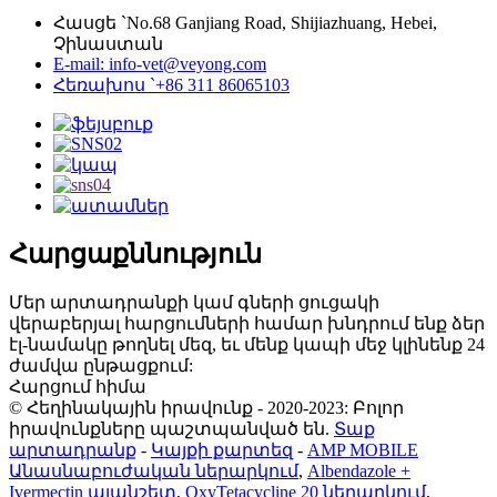
Հասցե `No.68 Ganjiang Road, Shijiazhuang, Hebei,
Չինաստան
E-mail: info-vet@veyong.com
Հեռախոս `+86 311 86065103
Հարցաքննություն
Մեր արտադրանքի կամ գների ցուցակի
վերաբերյալ հարցումների համար խնդրում ենք ձեր
էլ-նամակը թողնել մեզ, եւ մենք կապի մեջ կլինենք 24
ժամվա ընթացքում:
Հարցում հիմա
© Հեղինակային իրավունք - 2020-2023: Բոլոր
իրավունքները պաշտպանված են.
Տաք
արտադրանք
-
Կայքի քարտեզ
-
AMP MOBILE
Անասնաբուժական ներարկում
,
Albendazole +
Ivermectin պլանշետ
,
OxyTetacycline 20 ներարկում
,