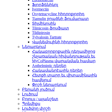
Ֆլորֆենիկոլ
Ivermectin
Oxytetracycline հիդրոքլորիդ
Tiamulin ջրածնի ֆումարատ
Տիլմիկոսին
Tilmicosin ֆոսֆատ
Tildipirosin
Tylvalosin Tartrate
Վալնեմուլինի հիդրոքլորիդ
Ներարկում
Հակաբորբոքային դեղամիջոց
շնչառական հիվանդության եւ
MyCoPlasma վարակման համար
Anthelmintic դեղեր
Հակամանրէային դեղեր
Հետքի տարր եւ վիտամինային
հավելում
Փոշի ներարկում
Բերանի լուծում
Լուծում
Բոլուս / պլանշետ
Պրեմիքս
Լուծվող փոշի