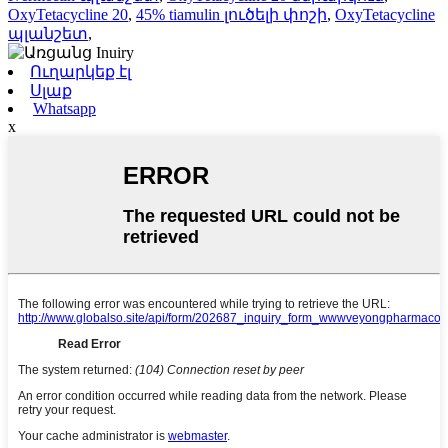
OxyTetacycline 20
,
45% tiamulin լուծելի փոշի
,
OxyTetacycline
պլանշետ
,
Ուղարկեք էլ
Սլաք
Whatsapp
x