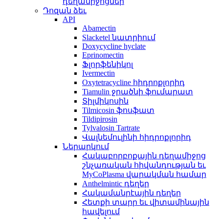
դեղամիջոցներ
Դոզան ձեւ
API
Abamectin
Slacketel նատրիում
Doxycycline hyclate
Eprinomectin
Ֆլորֆենիկոլ
Ivermectin
Oxytetracycline հիդրոքլորիդ
Tiamulin ջրածնի ֆումարատ
Տիլմիկոսին
Tilmicosin ֆոսֆատ
Tildipirosin
Tylvalosin Tartrate
Վալնեմուլինի հիդրոքլորիդ
Ներարկում
Հակաբորբոքային դեղամիջոց
շնչառական հիվանդության եւ
MyCoPlasma վարակման համար
Anthelmintic դեղեր
Հակամանրէային դեղեր
Հետքի տարր եւ վիտամինային
հավելում