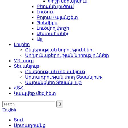
Փոշի ներարկում
Բերանի լուծում
Լուծում
Բոլուս / պլանշետ
Պրեմիքս
Լուծվող փոշի
Ախտահանիչ
Այլ
Լուրեր
Ընկերության նորություններ
Արդյունաբերության նորություններ
VR տուր
Տեսանյութ
Ընկերության տեսանյութ
Արտադրության տող Տեսանյութ
Ապրանքներ Տեսանյութ
ՀՏՀ
Կապվեք մեզ հետ
English
Տուն
Արտադրանք