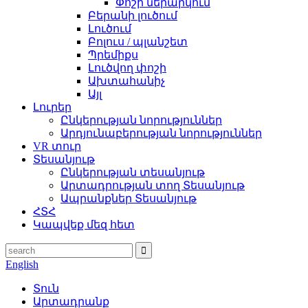
Փոշի ներարկում
Բերանի լուծում
Լուծում
Բոլուս / պլանշետ
Պրեմիքս
Լուծվող փոշի
Ախտահանիչ
Այլ
Լուրեր
Ընկերության նորություններ
Արդյունաբերության նորություններ
VR տուր
Տեսանյութ
Ընկերության տեսանյութ
Արտադրության տող Տեսանյութ
Ապրանքներ Տեսանյութ
ՀՏՀ
Կապվեք մեզ հետ
English
Տուն
Արտադրանք