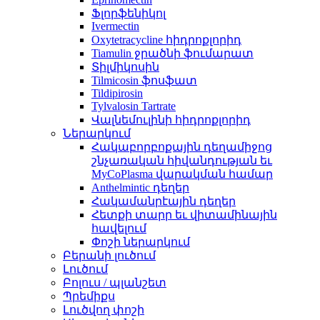
Ֆլորֆենիկոլ
Ivermectin
Oxytetracycline հիդրոքլորիդ
Tiamulin ջրածնի ֆումարատ
Տիլմիկոսին
Tilmicosin ֆոսֆատ
Tildipirosin
Tylvalosin Tartrate
Վալնեմուլինի հիդրոքլորիդ
Ներարկում
Հակաբորբոքային դեղամիջոց
շնչառական հիվանդության եւ
MyCoPlasma վարակման համար
Anthelmintic դեղեր
Հակամանրէային դեղեր
Հետքի տարր եւ վիտամինային
հավելում
Փոշի ներարկում
Բերանի լուծում
Լուծում
Բոլուս / պլանշետ
Պրեմիքս
Լուծվող փոշի