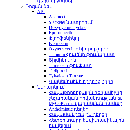
դեղամիջոցներ
Դոզան ձեւ
API
Abamectin
Slacketel նատրիում
Doxycycline hyclate
Eprinomectin
Ֆլորֆենիկոլ
Ivermectin
Oxytetracycline հիդրոքլորիդ
Tiamulin ջրածնի ֆումարատ
Տիլմիկոսին
Tilmicosin ֆոսֆատ
Tildipirosin
Tylvalosin Tartrate
Վալնեմուլինի հիդրոքլորիդ
Ներարկում
Հակաբորբոքային դեղամիջոց
շնչառական հիվանդության եւ
MyCoPlasma վարակման համար
Anthelmintic դեղեր
Հակամանրէային դեղեր
Հետքի տարր եւ վիտամինային
հավելում