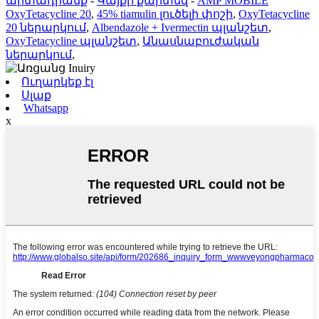
արտադրանք
-
Կայքի քարտեզ
-
AMP MOBILE
OxyTetacycline 20
,
45% tiamulin լուծելի փոշի
,
OxyTetacycline
20 ներարկում
,
Albendazole + Ivermectin պլանշետ
,
OxyTetacycline պլանշետ
,
Անասնաբուժական
ներարկում
,
Ուղարկեք էլ
Սլաք
Whatsapp
x