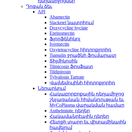
դեղամիջոցներ
Դոզան ձեւ
API
Abamectin
Slacketel նատրիում
Doxycycline hyclate
Eprinomectin
Ֆլորֆենիկոլ
Ivermectin
Oxytetracycline հիդրոքլորիդ
Tiamulin ջրածնի ֆումարատ
Տիլմիկոսին
Tilmicosin ֆոսֆատ
Tildipirosin
Tylvalosin Tartrate
Վալնեմուլինի հիդրոքլորիդ
Ներարկում
Հակաբորբոքային դեղամիջոց
շնչառական հիվանդության եւ
MyCoPlasma վարակման համար
Anthelmintic դեղեր
Հակամանրէային դեղեր
Հետքի տարր եւ վիտամինային
հավելում