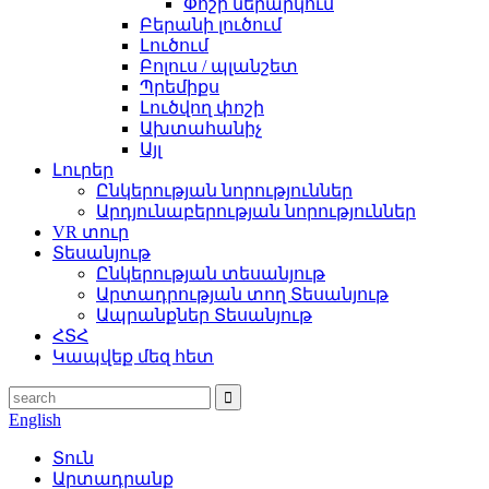
Փոշի ներարկում
Բերանի լուծում
Լուծում
Բոլուս / պլանշետ
Պրեմիքս
Լուծվող փոշի
Ախտահանիչ
Այլ
Լուրեր
Ընկերության նորություններ
Արդյունաբերության նորություններ
VR տուր
Տեսանյութ
Ընկերության տեսանյութ
Արտադրության տող Տեսանյութ
Ապրանքներ Տեսանյութ
ՀՏՀ
Կապվեք մեզ հետ
English
Տուն
Արտադրանք