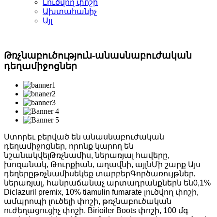
Լուծվող փոշի
Ախտահանիչ
Այլ
Թռչնաբուծություն-անասնաբուժական
դեղամիջոցներ
Ստորեւ բերված են անասնաբուժական
դեղամիջոցներ, որոնք կարող են
նշանակվել
Թռչնամիս, ներառյալ հավերը,
խոզանակ, Թուրքիան, աղավնի, այլն
Մի շարք Այս
դեղերը
թռչնամիս
եկեք տարբեր
Գործառույթներ
,
ներառյալ
, հանրաճանաչ արտադրանքներն են
0,1%
Diclazuril premix, 10% tiamulin fumarate լուծվող փոշի,
ամպրոպի լուծելի փոշի, թռչնաբուծական
ուժեղացուցիչ փոշի, Birioiler Boots փոշի, 100 մգ