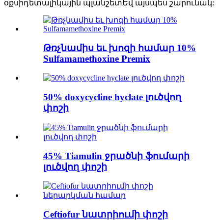
օքսիդետալիկային պլանշետ
Եվ այսպես շարունակ:
Թռչնամիս եւ խոզի համար 10%
Sulfamamethoxine Premix
50% doxycycline hyclate լուծվող
փոշի
45% Tiamulin ջրածնի ֆումարի
լուծվող փոշի
Ceftiofur նատրիումի փոշի