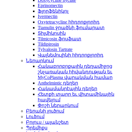
Doxycycline hyclate
Eprinomectin
Ֆլորֆենիկոլ
Ivermectin
Oxytetracycline հիդրոքլորիդ
Tiamulin ջրածնի ֆումարատ
Տիլմիկոսին
Tilmicosin ֆոսֆատ
Tildipirosin
Tylvalosin Tartrate
Վալնեմուլինի հիդրոքլորիդ
Ներարկում
Հակաբորբոքային դեղամիջոց
շնչառական հիվանդության եւ
MyCoPlasma վարակման համար
Anthelmintic դեղեր
Հակամանրէային դեղեր
Հետքի տարր եւ վիտամինային
հավելում
Փոշի ներարկում
Բերանի լուծում
Լուծում
Բոլուս / պլանշետ
Պրեմիքս