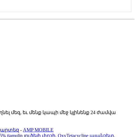
լ մեզ, եւ մենք կապի մեջ կլինենք 24 ժամվա
քարտեզ
-
AMP MOBILE
5% tiamulin լուծելի փոշի
,
OxyTetacycline պլանշետ
,