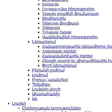
Ivermectin
Oxytetracycline հիդրոքլորիդ
Tiamulin ջրածնի ֆումարատ
Տիլմիկոսին
Tilmicosin ֆոսֆատ
Tildipirosin
Tylvalosin Tartrate
Վալնեմուլինի հիդրոքլորիդ
Ներարկում
Հակաբորբոքային դեղամիջոց շն
Anthelmintic դեղեր
Հակամանրէային դեղեր
Հետքի տարր եւ վիտամինային հ
Փոշի ներարկում
Բերանի լուծում
Լուծում
Բոլուս / պլանշետ
Պրեմիքս
Լուծվող փոշի
Ախտահանիչ
Այլ
Լուրեր
Ընկերության նորություններ