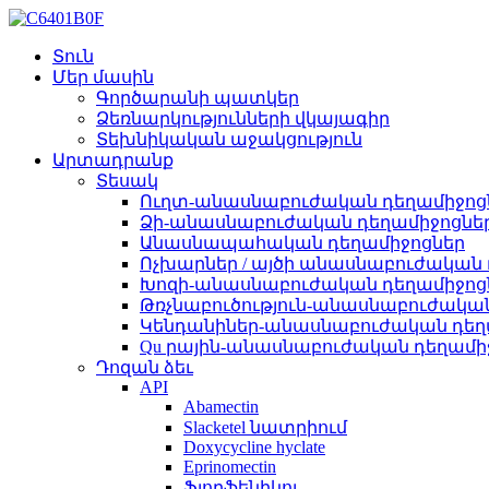
Տուն
Մեր մասին
Գործարանի պատկեր
Ձեռնարկությունների վկայագիր
Տեխնիկական աջակցություն
Արտադրանք
Տեսակ
Ուղտ-անասնաբուժական դեղամիջոց
Ձի-անասնաբուժական դեղամիջոցնե
Անասնապահական դեղամիջոցներ
Ոչխարներ / այծի անասնաբուժական
Խոզի-անասնաբուժական դեղամիջոց
Թռչնաբուծություն-անասնաբուժակա
Կենդանիներ-անասնաբուժական դեղ
Qu րային-անասնաբուժական դեղամի
Դոզան ձեւ
API
Abamectin
Slacketel նատրիում
Doxycycline hyclate
Eprinomectin
Ֆլորֆենիկոլ