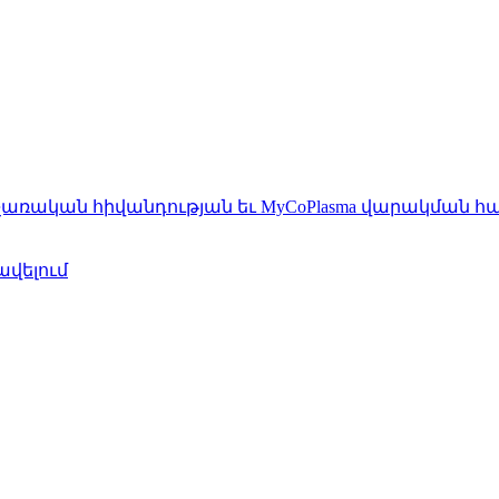
չառական հիվանդության եւ MyCoPlasma վարակման հ
ավելում