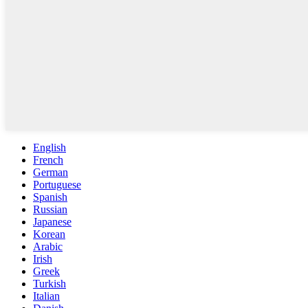
English
French
German
Portuguese
Spanish
Russian
Japanese
Korean
Arabic
Irish
Greek
Turkish
Italian