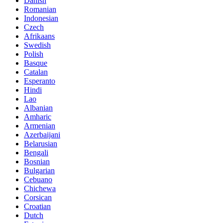
Danish
Romanian
Indonesian
Czech
Afrikaans
Swedish
Polish
Basque
Catalan
Esperanto
Hindi
Lao
Albanian
Amharic
Armenian
Azerbaijani
Belarusian
Bengali
Bosnian
Bulgarian
Cebuano
Chichewa
Corsican
Croatian
Dutch