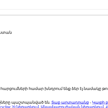
ինաստան
րցումների համար խնդրում ենք ձեր էլ-նամակը թողնե
ունքները պաշտպանված են.
Տաք արտադրանք
-
Կայքի 
acycline 20 ներարկում
,
Անասնաբուժական ներարկում
,
4