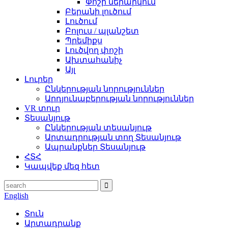
Փոշի ներարկում
Բերանի լուծում
Լուծում
Բոլուս / պլանշետ
Պրեմիքս
Լուծվող փոշի
Ախտահանիչ
Այլ
Լուրեր
Ընկերության նորություններ
Արդյունաբերության նորություններ
VR տուր
Տեսանյութ
Ընկերության տեսանյութ
Արտադրության տող Տեսանյութ
Ապրանքներ Տեսանյութ
ՀՏՀ
Կապվեք մեզ հետ
English
Տուն
Արտադրանք