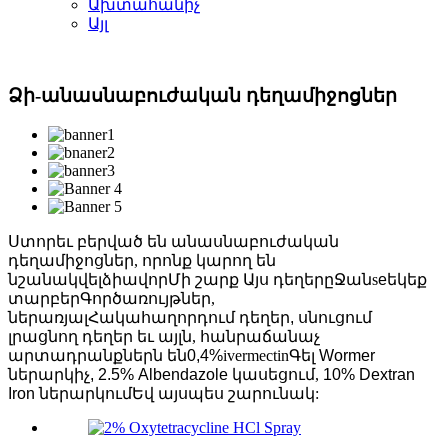
Ախտահանիչ
Այլ
Ձի-անասնաբուժական դեղամիջոցներ
Ստորեւ բերված են անասնաբուժական
դեղամիջոցներ, որոնք կարող են
նշանակվել
ձիավոր
Մի շարք Այս դեղերը
Ջան
s
e
եկեք
տարբեր
Գործառույթներ
,
ներառյալ
Հակահաղորդում դեղեր, սնուցում
լրացնող դեղեր եւ այլն
, հանրաճանաչ
արտադրանքներն են
0,4%
ivermectin
Գել Wormer
ներարկիչ, 2.5% Albendazole կասեցում
,
10% Dextran
Iron ներարկում
Եվ այսպես շարունակ: