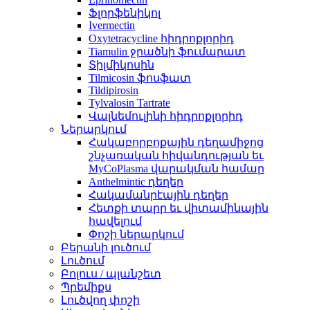
Ֆլորֆենիկոլ
Ivermectin
Oxytetracycline հիդրոքլորիդ
Tiamulin ջրածնի ֆումարատ
Տիլմիկոսին
Tilmicosin ֆոսֆատ
Tildipirosin
Tylvalosin Tartrate
Վալնեմուլինի հիդրոքլորիդ
Ներարկում
Հակաբորբոքային դեղամիջոց
շնչառական հիվանդության եւ
MyCoPlasma վարակման համար
Anthelmintic դեղեր
Հակամանրէային դեղեր
Հետքի տարր եւ վիտամինային
հավելում
Փոշի ներարկում
Բերանի լուծում
Լուծում
Բոլուս / պլանշետ
Պրեմիքս
Լուծվող փոշի