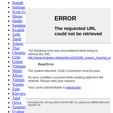
Somali
Samoan
Scots Gaelic
Shona
Sindhi
Sundanese
Swahili
Tajik
Tamil
Telugu
Thai
Ukrainian
Urdu
Uzbek
Vietnamese
Welsh
Xhosa
Yiddish
Yoruba
Zulu
Kinyarwanda
Tatar
Oriya
Turkmen
Uyghur