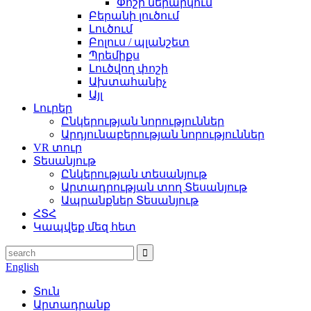
Փոշի ներարկում
Բերանի լուծում
Լուծում
Բոլուս / պլանշետ
Պրեմիքս
Լուծվող փոշի
Ախտահանիչ
Այլ
Լուրեր
Ընկերության նորություններ
Արդյունաբերության նորություններ
VR տուր
Տեսանյութ
Ընկերության տեսանյութ
Արտադրության տող Տեսանյութ
Ապրանքներ Տեսանյութ
ՀՏՀ
Կապվեք մեզ հետ
English
Տուն
Արտադրանք