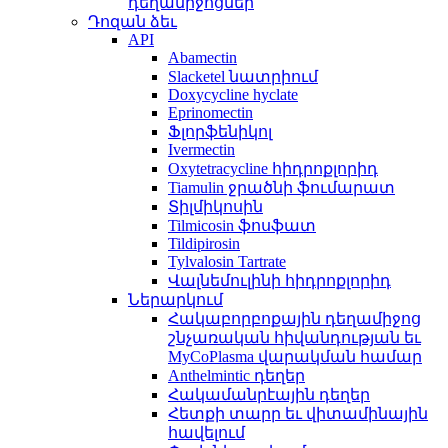
դեղամիջոցներ
Դոզան ձեւ
API
Abamectin
Slacketel նատրիում
Doxycycline hyclate
Eprinomectin
Ֆլորֆենիկոլ
Ivermectin
Oxytetracycline հիդրոքլորիդ
Tiamulin ջրածնի ֆումարատ
Տիլմիկոսին
Tilmicosin ֆոսֆատ
Tildipirosin
Tylvalosin Tartrate
Վալնեմուլինի հիդրոքլորիդ
Ներարկում
Հակաբորբոքային դեղամիջոց
շնչառական հիվանդության եւ
MyCoPlasma վարակման համար
Anthelmintic դեղեր
Հակամանրէային դեղեր
Հետքի տարր եւ վիտամինային
հավելում