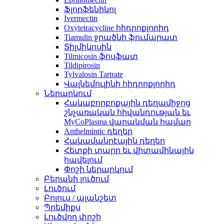
Ֆլորֆենիկոլ
Ivermectin
Oxytetracycline հիդրոքլորիդ
Tiamulin ջրածնի ֆումարատ
Տիլմիկոսին
Tilmicosin ֆոսֆատ
Tildipirosin
Tylvalosin Tartrate
Վալնեմուլինի հիդրոքլորիդ
Ներարկում
Հակաբորբոքային դեղամիջոց
շնչառական հիվանդության եւ
MyCoPlasma վարակման համար
Anthelmintic դեղեր
Հակամանրէային դեղեր
Հետքի տարր եւ վիտամինային
հավելում
Փոշի ներարկում
Բերանի լուծում
Լուծում
Բոլուս / պլանշետ
Պրեմիքս
Լուծվող փոշի