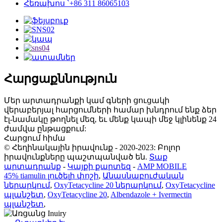
Հեռախոս `+86 311 86065103
Հարցաքննություն
Մեր արտադրանքի կամ գների ցուցակի
վերաբերյալ հարցումների համար խնդրում ենք ձեր
էլ-նամակը թողնել մեզ, եւ մենք կապի մեջ կլինենք 24
ժամվա ընթացքում:
Հարցում հիմա
© Հեղինակային իրավունք - 2020-2023: Բոլոր
իրավունքները պաշտպանված են.
Տաք
արտադրանք
-
Կայքի քարտեզ
-
AMP MOBILE
45% tiamulin լուծելի փոշի
,
Անասնաբուժական
ներարկում
,
OxyTetacycline 20 ներարկում
,
OxyTetacycline
պլանշետ
,
OxyTetacycline 20
,
Albendazole + Ivermectin
պլանշետ
,