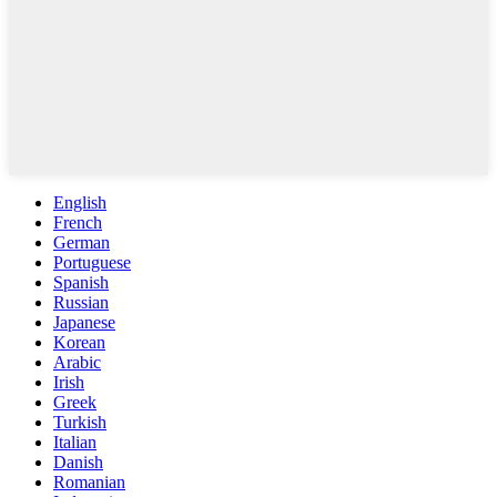
English
French
German
Portuguese
Spanish
Russian
Japanese
Korean
Arabic
Irish
Greek
Turkish
Italian
Danish
Romanian