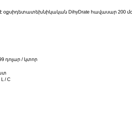
ում է օքսիդետատեխնիկական DihyDrate հավասար 200 մ
999 դոլար / կտոր
հատ
, L / C