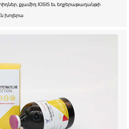
իդներ, քլամիդ IOSIS եւ եղջերաթաղանթի
ւն խոլերա