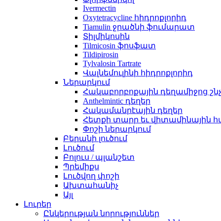
Ivermectin
Oxytetracycline հիդրոքլորիդ
Tiamulin ջրածնի ֆումարատ
Տիլմիկոսին
Tilmicosin ֆոսֆատ
Tildipirosin
Tylvalosin Tartrate
Վալնեմուլինի հիդրոքլորիդ
Ներարկում
Հակաբորբոքային դեղամիջոց շն
Anthelmintic դեղեր
Հակամանրէային դեղեր
Հետքի տարր եւ վիտամինային հ
Փոշի ներարկում
Բերանի լուծում
Լուծում
Բոլուս / պլանշետ
Պրեմիքս
Լուծվող փոշի
Ախտահանիչ
Այլ
Լուրեր
Ընկերության նորություններ