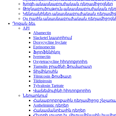
Խոզի-անասնաբուժական դեղամիջոցներ
Թռչնաբուծություն-անասնաբուժական դե
Կենդանիներ-անասնաբուժական դեղամիջ
Qu րային-անասնաբուժական դեղամիջոցն
Դոզան ձեւ
API
Abamectin
Slacketel նատրիում
Doxycycline hyclate
Eprinomectin
Ֆլորֆենիկոլ
Ivermectin
Oxytetracycline հիդրոքլորիդ
Tiamulin ջրածնի ֆումարատ
Տիլմիկոսին
Tilmicosin ֆոսֆատ
Tildipirosin
Tylvalosin Tartrate
Վալնեմուլինի հիդրոքլորիդ
Ներարկում
Հակաբորբոքային դեղամիջոց շնչառա
Anthelmintic դեղեր
Հակամանրէային դեղեր
Հետքի տարր եւ վիտամինային հավել