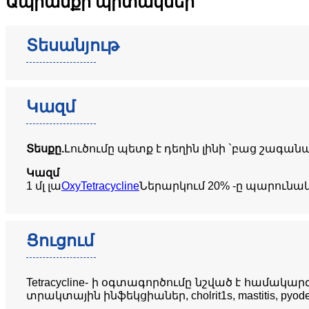
Ապրանքի պիտակներ
Տեսանյութ
Կազմ
Տեսքը.
Լուծումը պետք է դեղին լինի `բաց շագան
Կազմ
1 մլ լա
OxyTetracycline
Ներարկում 20% -ը պարունակ
Ցուցում
Tetracycline- ի օգտագործումը նշված է համակար
տրակտային ինֆեկցիաներ, cholrit1s, mastitis, pyo