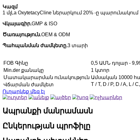
Կազմ
1 մլ
La OxytetacyCline ներարկում 20% -ը պարունակ
Վկայագիր.
GMP & ISO
Ծառայություն.
OEM & ODM
Պահպանման ժամկետը.
3 տարի
FOB Գինը
0,5 ԱՄՆ դոլար - 9,
Min.der քանակը
1 կտոր
Մատակարարման ունակություն
Ամսական 10000 
T / T, D / P, D / A, L / C
Վճարման ժամկետ
Ուղարկեք մեզ էլ
Ապրանքի մանրամասն
Ընկերության պրոֆիլը