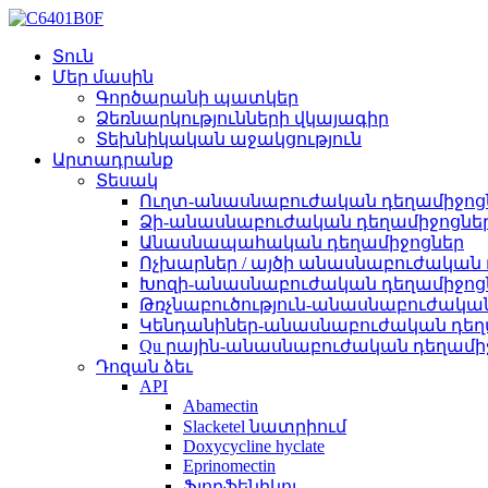
Տուն
Մեր մասին
Գործարանի պատկեր
Ձեռնարկությունների վկայագիր
Տեխնիկական աջակցություն
Արտադրանք
Տեսակ
Ուղտ-անասնաբուժական դեղամիջոց
Ձի-անասնաբուժական դեղամիջոցնե
Անասնապահական դեղամիջոցներ
Ոչխարներ / այծի անասնաբուժական
Խոզի-անասնաբուժական դեղամիջոց
Թռչնաբուծություն-անասնաբուժակա
Կենդանիներ-անասնաբուժական դեղ
Qu րային-անասնաբուժական դեղամի
Դոզան ձեւ
API
Abamectin
Slacketel նատրիում
Doxycycline hyclate
Eprinomectin
Ֆլորֆենիկոլ