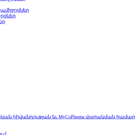
ղամիջոցներ
ոցներ
եր
կան հիվանդության եւ MyCoPlasma վարակման համար
ում