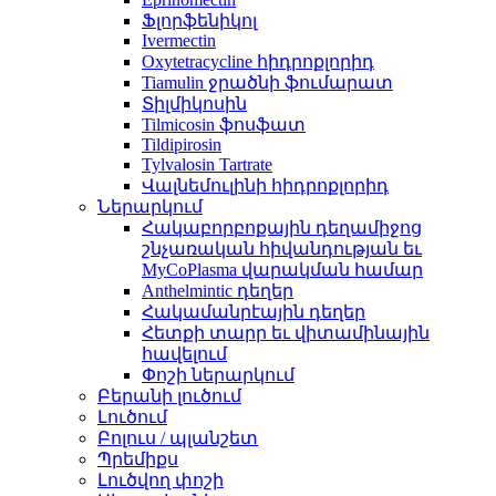
Ֆլորֆենիկոլ
Ivermectin
Oxytetracycline հիդրոքլորիդ
Tiamulin ջրածնի ֆումարատ
Տիլմիկոսին
Tilmicosin ֆոսֆատ
Tildipirosin
Tylvalosin Tartrate
Վալնեմուլինի հիդրոքլորիդ
Ներարկում
Հակաբորբոքային դեղամիջոց
շնչառական հիվանդության եւ
MyCoPlasma վարակման համար
Anthelmintic դեղեր
Հակամանրէային դեղեր
Հետքի տարր եւ վիտամինային
հավելում
Փոշի ներարկում
Բերանի լուծում
Լուծում
Բոլուս / պլանշետ
Պրեմիքս
Լուծվող փոշի