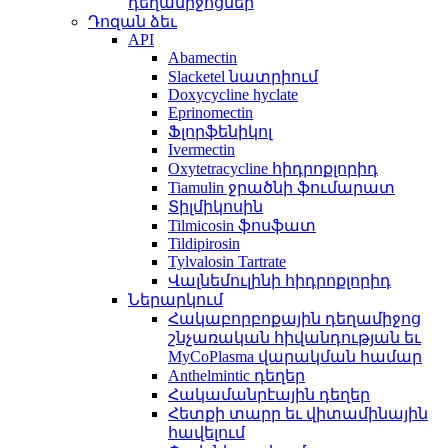
դեղամիջոցներ
Դոզան ձեւ
API
Abamectin
Slacketel նատրիում
Doxycycline hyclate
Eprinomectin
Ֆլորֆենիկոլ
Ivermectin
Oxytetracycline հիդրոքլորիդ
Tiamulin ջրածնի ֆումարատ
Տիլմիկոսին
Tilmicosin ֆոսֆատ
Tildipirosin
Tylvalosin Tartrate
Վալնեմուլինի հիդրոքլորիդ
Ներարկում
Հակաբորբոքային դեղամիջոց
շնչառական հիվանդության եւ
MyCoPlasma վարակման համար
Anthelmintic դեղեր
Հակամանրէային դեղեր
Հետքի տարր եւ վիտամինային
հավելում