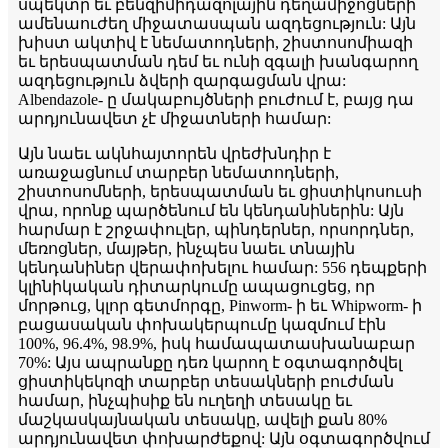
սպեկտր եւ բենզիմիդազոլային դեղամիջոցների
ամենաուժեղ միջատասպան ազդեցություն: Այն
խիստ ակտիվ է նեմատոդների, շիստոսոմիազի
եւ երեսպատման դեմ եւ ունի զգալի խանգարող
ազդեցություն ձվերի զարգացման վրա:
Albendazole- ը մակաբույծների բուժում է, բայց դա
արդյունավետ չէ միջատների համար:
Այն նաեւ ակնհայտորեն վրեժխնդիր է
առաջացնում տարբեր նեմատոդների,
շիստոսոմների, երեսպատման եւ ցիստիկոսուսի
վրա, որոնք պարծենում են կենդանիներին: Այն
հարմար է շրջափուլեր, պինդերներ, որսորդներ,
մեռոցներ, մայթեր, ինչպես նաեւ տնային
կենդանիներ վերափոխելու համար: 556 դեպքերի
կլինիկական դիտարկումը ապացուցեց, որ
մորթուց, կլոր գետմորգը, Pinworm- ի եւ Whipworm- ի
բացասական փոխակերպումը կազմում էին
100%, 96.4%, 98.9%, իսկ համապատասխանաբար
70%: Այս ապրանքը դեռ կարող է օգտագործվել
ցիստիկեկոզի տարբեր տեսակների բուժման
համար, ինչպիսիք են ուղեղի տեսակը եւ
մաշկասկայնական տեսակը, ավելի քան 80%
արդյունավետ փոխարժեքով: Այն օգտագործվում