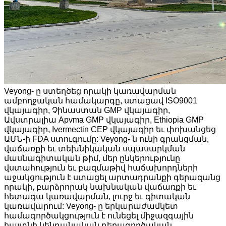
Veyong- ը ստեղծեց որակի կառավարման
ամբողջական համակարգը, ստացավ ISO9001
վկայագիր, Չինաստան GMP վկայագիր,
Ավստրալիա Apvma GMP վկայագիր, Ethiopia GMP
վկայագիր, Ivermectin CEP վկայագիր եւ փոխանցեց
ԱՄՆ-ի FDA ստուգումը: Veyong- ն ունի գրանցման,
վաճառքի եւ տեխնիկական սպասարկման
մասնագիտական ​​թիմ, մեր ընկերությունը
վստահություն եւ բազմաթիվ հաճախորդների
աջակցություն է ստացել արտադրանքի գերազանց
որակի, բարձրորակ նախնական վաճառքի եւ
հետագա կառավարման, լուրջ եւ գիտական ​​
կառավարում: Veyong- ը երկարաժամկետ
համագործակցություն է ունեցել միջազգային
հայտնի կենդանական դեղագործական