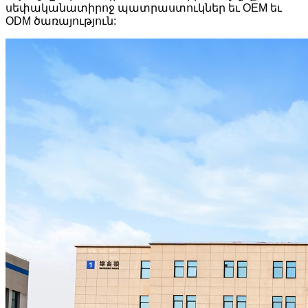
սեփականատիրոջ պատրաստուկներ եւ OEM եւ
ODM ծառայություն: