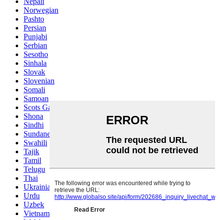
Nepali
Norwegian
Pashto
Persian
Punjabi
Serbian
Sesotho
Sinhala
Slovak
Slovenian
Somali
Samoan
Scots Gaelic
Shona
Sindhi
Sundanese
Swahili
Tajik
Tamil
Telugu
Thai
Ukrainian
Urdu
Uzbek
Vietnamese