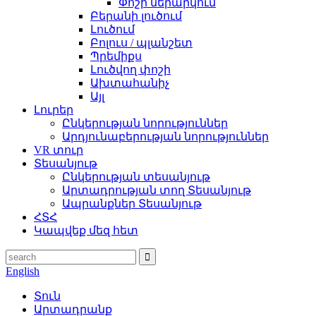
Փոշի ներարկում
Բերանի լուծում
Լուծում
Բոլուս / պլանշետ
Պրեմիքս
Լուծվող փոշի
Ախտահանիչ
Այլ
Լուրեր
Ընկերության նորություններ
Արդյունաբերության նորություններ
VR տուր
Տեսանյութ
Ընկերության տեսանյութ
Արտադրության տող Տեսանյութ
Ապրանքներ Տեսանյութ
ՀՏՀ
Կապվեք մեզ հետ
English
Տուն
Արտադրանք