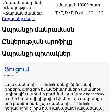
Մատակարարման
Ամսական 10000 հատ
ունակություն
T / T, D / P, D / A, L / C, L / C
Վճարման ժամկետ
Ուղարկեք մեզ էլ
Ապրանքի մանրամասն
Ընկերության պրոֆիլը
Ապրանքի պիտակներ
Ցուցում
Լայն սպեկտրի anthelmintic ռինգի ճիճուների,
թոքերի, գորգերի եւ ամֆիստոմների ստամոքս-
աղիքային վարակի բուժման համար: Albendazole-
ը ունի նաեւ օվիկիդային էֆեկտ: Այս ապրանքը
նոր բարձրորակ լայն-սպեկտրի anthelmintic
դեղամիջոց է, որն ունի լայնածառի լայնածավալ