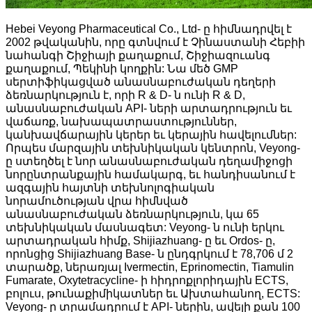
Hebei Veyong Pharmaceutical Co., Ltd- ը հիմնադրվել է
2002 թվականին, որը գտնվում է Չինաստանի Հեբիի
նահանգի Շիջիայի քաղաքում, Շիջիազուանգ
քաղաքում, Պեկինի կողքին: Նա մեծ GMP
սերտիֆիկացված անասնաբուժական դեղերի
ձեռնարկություն է, որի R & D- ն ունի R & D,
անասնաբուժական API- ների արտադրություն եւ
վաճառք, նախապատրաստություններ,
կանխավճարային կերեր եւ կերային հավելումներ:
Որպես մարզային տեխնիկական կենտրոն, Veyong-
ը ստեղծել է նոր անասնաբուժական դեղամիջոցի
նորընտրանքային համակարգ, եւ հանդիսանում է
ազգային հայտնի տեխնոլոգիական
նորամուծության վրա հիմնված
անասնաբուժական ձեռնարկություն, կա 65
տեխնիկական մասնագետ: Veyong- ն ունի երկու
արտադրական հիմք, Shijiazhuang- ը եւ Ordos- ը,
որոնցից Shijiazhuang Base- ն ընդգրկում է 78,706 մ 2
տարածք, ներառյալ Ivermectin, Eprinomectin, Tiamulin
Fumarate, Oxytetracycline- ի հիդրոքլորիդային ECTS,
բոլուս, թունաքիմիկատներ եւ Ախտահանող, ECTS:
Veyong- ը տրամադրում է API- ներին, ավելի քան 100