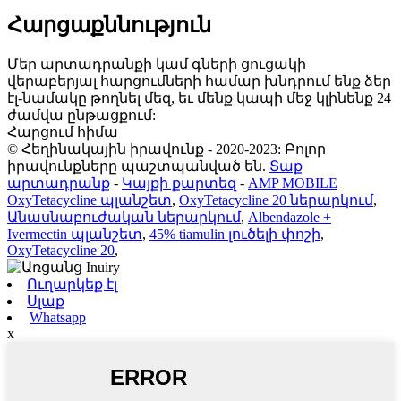
Հարցաքննություն
Մեր արտադրանքի կամ գների ցուցակի
վերաբերյալ հարցումների համար խնդրում ենք ձեր
էլ-նամակը թողնել մեզ, եւ մենք կապի մեջ կլինենք 24
ժամվա ընթացքում:
Հարցում հիմա
© Հեղինակային իրավունք - 2020-2023: Բոլոր
իրավունքները պաշտպանված են.
Տաք
արտադրանք
-
Կայքի քարտեզ
-
AMP MOBILE
OxyTetacycline պլանշետ
,
OxyTetacycline 20 ներարկում
,
Անասնաբուժական ներարկում
,
Albendazole +
Ivermectin պլանշետ
,
45% tiamulin լուծելի փոշի
,
OxyTetacycline 20
,
Ուղարկեք էլ
Սլաք
Whatsapp
x